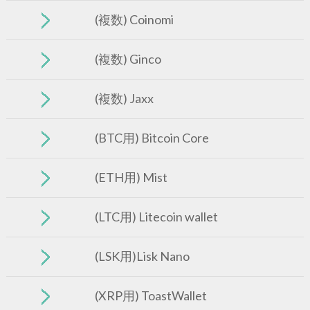
(複数) Coinomi
(複数) Ginco
(複数) Jaxx
(BTC用) Bitcoin Core
(ETH用) Mist
(LTC用) Litecoin wallet
(LSK用)Lisk Nano
(XRP用) ToastWallet