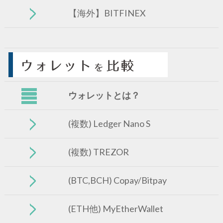
【海外】BITFINEX
ウォレットとは？
(複数) Ledger Nano S
(複数) TREZOR
(BTC,BCH) Copay/Bitpay
(ETH他) MyEtherWallet