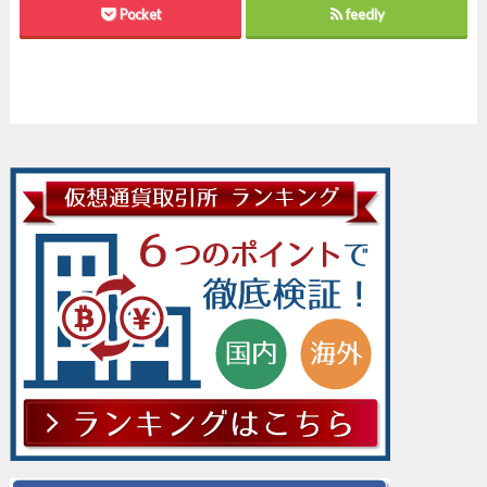
Pocket
feedly