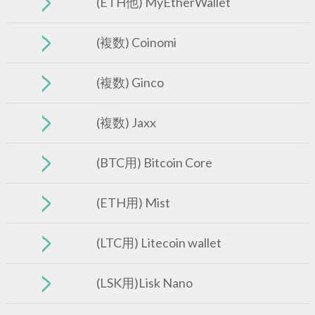
(ETH他) MyEtherWallet
(複数) Coinomi
(複数) Ginco
(複数) Jaxx
(BTC用) Bitcoin Core
(ETH用) Mist
(LTC用) Litecoin wallet
(LSK用)Lisk Nano