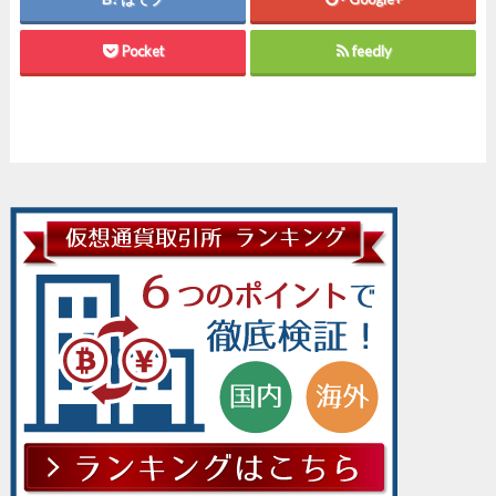
Pocket
feedly