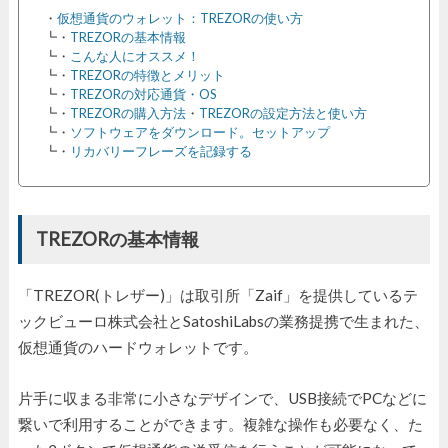
・
仮想通貨のウォレット：TREZORの使い方
┗・
TREZORの基本情報
┗・
こんな人にオススメ！
┗・
TREZORの特徴とメリット
┗・
TREZORの対応通貨・OS
┗・
TREZORの購入方法
・
TREZORの設定方法と使い方
┗・
ソフトウェアをダウンロード。セットアップ
┗・
リカバリーフレーズを記録する
TREZORの基本情報
「TREZOR(トレザー)」は取引所「Zaif」を提供しているテ
ックビューロ株式会社とSatoshiLabsの業務提携で生まれた、
仮想通貨のハードウォレットです。
片手に収まる非常に小さなデザインで、USB接続でPCなどに
繋いで利用することができます。複雑な操作も必要なく、た