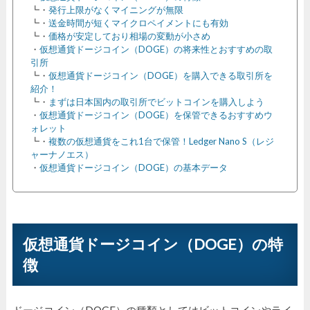
┗・
発行上限がなくマイニングが無限
┗・
送金時間が短くマイクロペイメントにも有効
┗・
価格が安定しており相場の変動が小さめ
・
仮想通貨ドージコイン（DOGE）の将来性とおすすめの取
引所
┗・
仮想通貨ドージコイン（DOGE）を購入できる取引所を
紹介！
┗・
まずは日本国内の取引所でビットコインを購入しよう
・
仮想通貨ドージコイン（DOGE）を保管できるおすすめウ
ォレット
┗・
複数の仮想通貨をこれ1台で保管！Ledger Nano S（レジ
ャーナノエス）
・
仮想通貨ドージコイン（DOGE）の基本データ
仮想通貨ドージコイン（DOGE）の特
徴
ドージコイン（DOGE）の種類としてはビットコインやライ