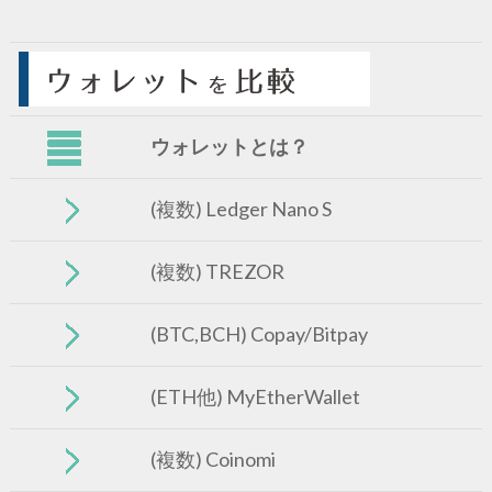
ウォレットとは？
(複数) Ledger Nano S
(複数) TREZOR
(BTC,BCH) Copay/Bitpay
(ETH他) MyEtherWallet
(複数) Coinomi