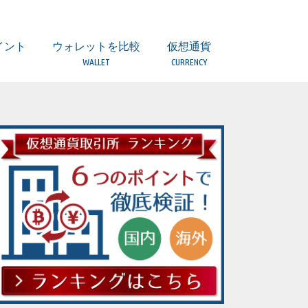
イント
ウォレットを比較
仮想通貨
WALLET
CURRENCY
引とは？
所）とは？
つのポイント
意点
ついて
ティは？
扱っていない場合
者とは？
取引所の違い
ウォレット 比較一覧表
(複数) Ledger Nano S【Hard】
(複数) TREZOR【Hard】
(BTC/BCH) Copay/Bitpay【Local】
(ETH他) MyEtherWallet【Local】
(複数) Coinomi【Local】
(複数)Ginco【Local】
(複数) Jaxx【Local】
(BTC) Bitcoin Core【Local】
(ETH) Mist【Local】
(LTC) Litecoin wallet【Local】
(LSK)Lisk Nano【Local】
(XRP) Toast Wallet【Local】
(XRP) Gatehub【Web】
(XEM) NEM Wallet【Local】
ERC20トークンの保管は？
ビットコイン（BTC）
アルトコインとは
ビットコインキャッシュ（BCH）
イーサリアム（ETH）
イーサリアムクラシック（ETC）
ライトコイン（LTC）
リップル（XRP）
ネム（XEM）
モナコイン（MONA）
ジーキャッシュ(ZEC)
ダッシュ（DASH）
モネロ(XMR)
リスク(LSK)
オーガー(REP)
ファクトム(FCT)
ネオ（NEO）
ステラ/ルーメン（XLM）
ヴァートコイン（VTC）
クアンタム（QTUM）
イオス（EOS）
ストラティス（STRAT）
バージ（XVG）
トロン（TRX）
テザー（USDT）
カルダノ・エイダコイン（ADA）
ヴィチェーン（VEN）
アイオータ（IOTA）
オミセゴー（OMG）
ウェーブス（WAVES）
ゴーレム（GNT）
バイナンスコイン（BNB）
ジリカ（ZIL）
アイコン（ICX）
オントロジー（ONT）