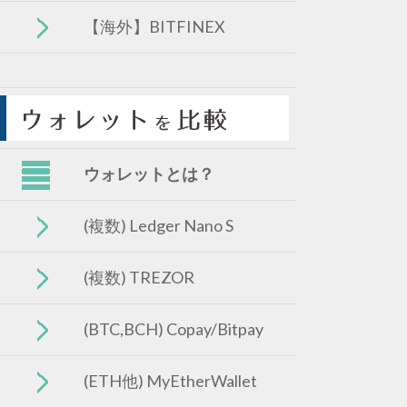
【海外】BITFINEX
ウォレットとは？
(複数) Ledger Nano S
(複数) TREZOR
(BTC,BCH) Copay/Bitpay
(ETH他) MyEtherWallet