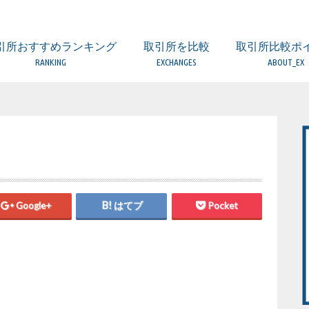
引所おすすめランキング
取引所を比較
取引所比較ポ
RANKING
EXCHANGES
ABOUT_EX
取引所 比較一覧表
ビットフライヤー
コインエクスチェンジ
ザイフ
ビットバンク
DMM Bitcoin
ビットポイント
GMOコイン
ビットトレード
BTC BOX
みんなのBitcoin
フィスコ仮想通貨取引所
ビットゲート
SBIバーチャルカレンシーズ
コインチェック
（海外）BitMEX
（海外）BITFINEX
（海外）BINANCE
（海外）KuCoin
FX・レバレッジ取
DEX（分散型取引
比較するときの5
口座開設の時の注
取引所の手数料に
取引所のセキュリ
欲しい通貨が取り
金融庁への登録業
日本国内と海外の
Google+
はてブ
Pocket