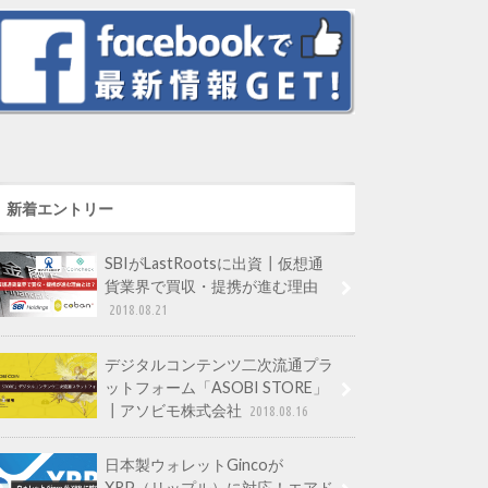
新着エントリー
SBIがLastRootsに出資┃仮想通
貨業界で買収・提携が進む理由
2018.08.21
デジタルコンテンツ二次流通プラ
ットフォーム「ASOBI STORE」
┃アソビモ株式会社
2018.08.16
日本製ウォレットGincoが
XRP（リップル）に対応！エアド