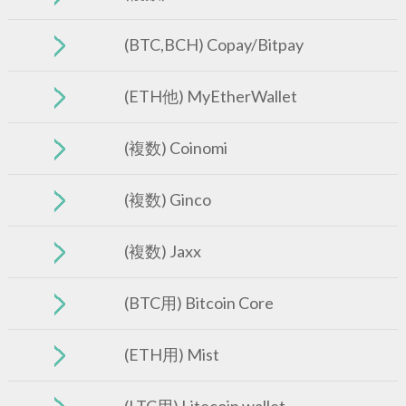
(BTC,BCH) Copay/Bitpay
(ETH他) MyEtherWallet
(複数) Coinomi
(複数) Ginco
(複数) Jaxx
(BTC用) Bitcoin Core
(ETH用) Mist
(LTC用) Litecoin wallet