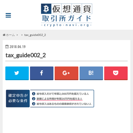
ホーム
tax_guide002_2
2018.06.19
tax_guide002_2