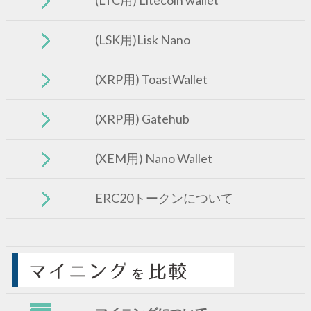
(LSK用)Lisk Nano
(XRP用) ToastWallet
(XRP用) Gatehub
(XEM用) Nano Wallet
ERC20トークンについて