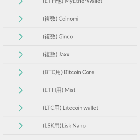
(ETH他) MyEtherWallet
(複数) Coinomi
(複数) Ginco
(複数) Jaxx
(BTC用) Bitcoin Core
(ETH用) Mist
(LTC用) Litecoin wallet
(LSK用)Lisk Nano