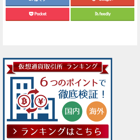
Pocket
feedly