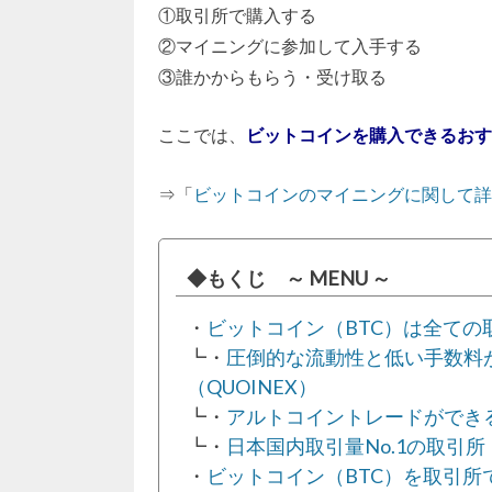
①取引所で購入する
②マイニングに参加して入手する
③誰かからもらう・受け取る
ここでは、
ビットコインを購入できるおす
⇒「
ビットコインのマイニングに関して詳
◆もくじ ～ MENU ～
・
ビットコイン（BTC）は全て
┗・
圧倒的な流動性と低い手数料
（QUOINEX）
┗・
アルトコイントレードができる┃ビ
┗・
日本国内取引量No.1の取引所┃ビ
・
ビットコイン（BTC）を取引