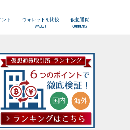
イント
ウォレットを比較
仮想通貨
WALLET
CURRENCY
引とは？
所）とは？
つのポイント
意点
ついて
ティは？
扱っていない場合
者とは？
取引所の違い
ウォレット 比較一覧表
(複数) Ledger Nano S【Hard】
(複数) TREZOR【Hard】
(BTC/BCH) Copay/Bitpay【Local】
(ETH他) MyEtherWallet【Local】
(複数) Coinomi【Local】
(複数)Ginco【Local】
(複数) Jaxx【Local】
(BTC) Bitcoin Core【Local】
(ETH) Mist【Local】
(LTC) Litecoin wallet【Local】
(LSK)Lisk Nano【Local】
(XRP) Toast Wallet【Local】
(XRP) Gatehub【Web】
(XEM) NEM Wallet【Local】
ERC20トークンの保管は？
ビットコイン（BTC）
アルトコインとは
ビットコインキャッシュ（BCH）
イーサリアム（ETH）
イーサリアムクラシック（ETC）
ライトコイン（LTC）
リップル（XRP）
ネム（XEM）
モナコイン（MONA）
ジーキャッシュ(ZEC)
ダッシュ（DASH）
モネロ(XMR)
リスク(LSK)
オーガー(REP)
ファクトム(FCT)
ネオ（NEO）
ステラ/ルーメン（XLM）
ヴァートコイン（VTC）
クアンタム（QTUM）
イオス（EOS）
ストラティス（STRAT）
バージ（XVG）
トロン（TRX）
テザー（USDT）
カルダノ・エイダコイン（ADA）
ヴィチェーン（VEN）
アイオータ（IOTA）
オミセゴー（OMG）
ウェーブス（WAVES）
ゴーレム（GNT）
バイナンスコイン（BNB）
ジリカ（ZIL）
アイコン（ICX）
オントロジー（ONT）