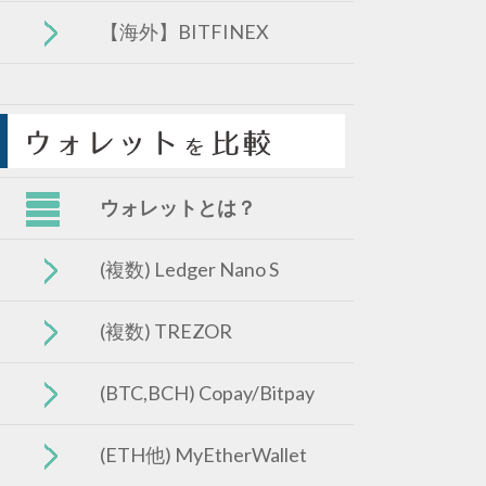
【海外】BITFINEX
ウォレットとは？
(複数) Ledger Nano S
(複数) TREZOR
(BTC,BCH) Copay/Bitpay
(ETH他) MyEtherWallet