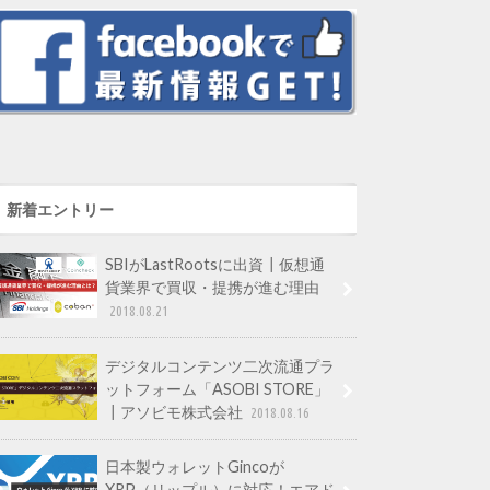
新着エントリー
SBIがLastRootsに出資┃仮想通
貨業界で買収・提携が進む理由
2018.08.21
デジタルコンテンツ二次流通プラ
ットフォーム「ASOBI STORE」
┃アソビモ株式会社
2018.08.16
日本製ウォレットGincoが
XRP（リップル）に対応！エアド