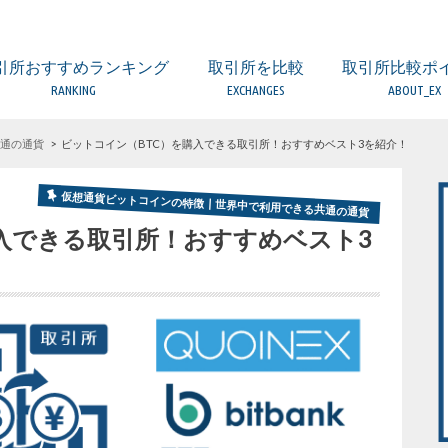
引所おすすめランキング
取引所を比較
取引所比較ポ
RANKING
EXCHANGES
ABOUT_EX
取引所 比較一覧表
ビットフライヤー
コインエクスチェンジ
ザイフ
ビットバンク
DMM Bitcoin
ビットポイント
GMOコイン
ビットトレード
BTC BOX
みんなのBitcoin
フィスコ仮想通貨取引所
ビットゲート
SBIバーチャルカレンシーズ
コインチェック
（海外）BitMEX
（海外）BITFINEX
（海外）BINANCE
（海外）KuCoin
FX・レバレッジ取
DEX（分散型取引
比較するときの5
口座開設の時の注
取引所の手数料に
取引所のセキュリ
欲しい通貨が取り
金融庁への登録業
日本国内と海外の
通の通貨
ビットコイン（BTC）を購入できる取引所！おすすめベスト3を紹介！
仮想通貨ビットコインの特徴┃世界中で利用できる共通の通貨
入できる取引所！おすすめベスト3