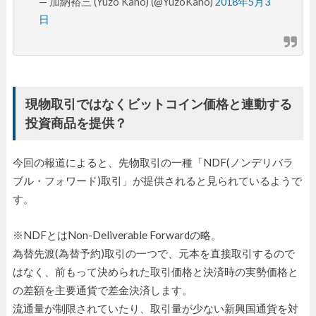
— 加納裕三 (Yuzo Kano) (@YuzoKano)
2018年5月3
日
現物取引ではなくビットコイン価格と連動する
投資商品を提供？
今回の報道によると、先物取引の一種「NDF(ノンデリバラ
ブル・フォワード)取引」が提供されると見られているようで
す。
※NDFとはNon-Deliverable Forwardの略。
為替先渡(為替予約)取引の一つで、元本を直接取引するので
はなく、前もって決められた取引価格と決済時の実勢価格と
の差額を主要通貨で差金決済します。
流通量が制限されていたり、取引量が少ない新興国通貨を対