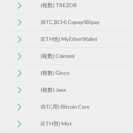
(複数) TREZOR
(BTC,BCH) Copay/Bitpay
(ETH他) MyEtherWallet
(複数) Coinomi
(複数) Ginco
(複数) Jaxx
(BTC用) Bitcoin Core
(ETH用) Mist