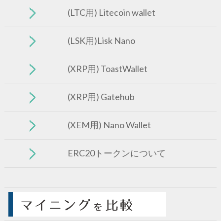
(LTC用) Litecoin wallet
(LSK用)Lisk Nano
(XRP用) ToastWallet
(XRP用) Gatehub
(XEM用) Nano Wallet
ERC20トークンについて