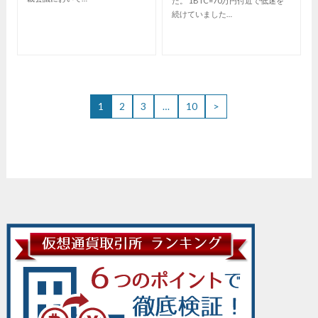
た。 1BTC=70万円付近で低迷を
続けていました…
1
2
3
…
10
>