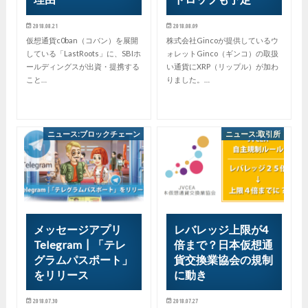
2018.08.21
2018.08.09
仮想通貨c0ban（コバン）を展開
株式会社Gincoが提供しているウ
している「LastRoots」に、SBIホ
ォレットGinco（ギンコ）の取扱
ールディングスが出資・提携する
い通貨にXRP（リップル）が加わ
こと…
りました。…
ニュース:ブロックチェーン
ニュース:取引所
メッセージアプリ
レバレッジ上限が4
Telegram┃「テレ
倍まで？日本仮想通
グラムパスポート」
貨交換業協会の規制
をリリース
に動き
2018.07.30
2018.07.27