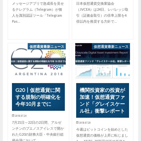
メッセージアプリで急成長を見せ
日本仮想通貨交換業協会
るテレグラム（Telegram）が個
（JVCEA）は24日、レバレッジ取
人を識別認証ツール「Telegram
引（証拠金取引）の倍率上限を4
Pas…
倍以内を推奨する方針で…
仮想通貨最新ニュース
仮想通貨最新ニュース
G20┃仮想通貨に関
機関投資家の投資が
する規制の明確化を
加速！仮想通貨ファ
今年10月までに
ンド「グレイスケー
ル社」衝撃レポート
2018.07.24
7月21日～22日の2日間、アルゼ
2018.07.20
ンチンのブエノスアイレスで開か
今週はビットコインを始めとした
れたG20の財務大臣・中央銀行総
仮想通貨の価格が上昇に転じまし
裁会議において…