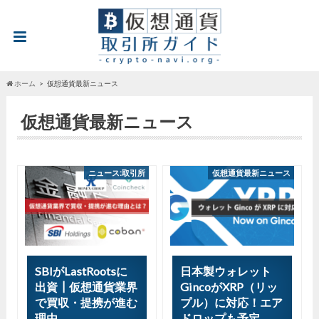
ホーム
仮想通貨最新ニュース
仮想通貨最新ニュース
ニュース:取引所
仮想通貨最新ニュース
SBIがLastRootsに
日本製ウォレット
出資┃仮想通貨業界
GincoがXRP（リッ
で買収・提携が進む
プル）に対応！エア
理由
ドロップも予定