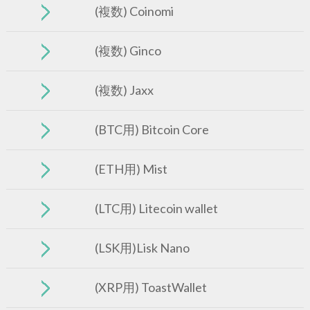
(複数) Coinomi
(複数) Ginco
(複数) Jaxx
(BTC用) Bitcoin Core
(ETH用) Mist
(LTC用) Litecoin wallet
(LSK用)Lisk Nano
(XRP用) ToastWallet