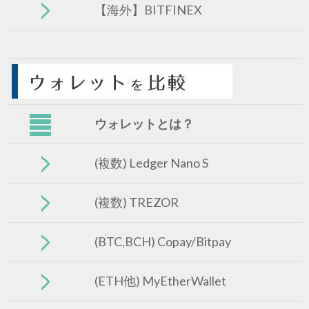
【海外】BITFINEX
ウォレットとは？
(複数) Ledger Nano S
(複数) TREZOR
(BTC,BCH) Copay/Bitpay
(ETH他) MyEtherWallet