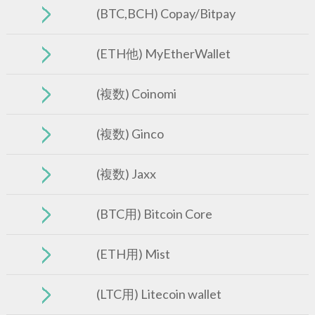
(BTC,BCH) Copay/Bitpay
(ETH他) MyEtherWallet
(複数) Coinomi
(複数) Ginco
(複数) Jaxx
(BTC用) Bitcoin Core
(ETH用) Mist
(LTC用) Litecoin wallet