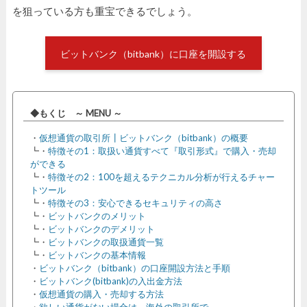
を狙っている方も重宝できるでしょう。
ビットバンク（bitbank）に口座を開設する
◆もくじ ～ MENU ～
・
仮想通貨の取引所┃ビットバンク（bitbank）の概要
┗・
特徴その1：取扱い通貨すべて『取引形式』で購入・売却
ができる
┗・
特徴その2：100を超えるテクニカル分析が行えるチャー
トツール
┗・
特徴その3：安心できるセキュリティの高さ
┗・
ビットバンクのメリット
┗・
ビットバンクのデメリット
┗・
ビットバンクの取扱通貨一覧
┗・
ビットバンクの基本情報
・
ビットバンク（bitbank）の口座開設方法と手順
・
ビットバンク(bitbank)の入出金方法
・
仮想通貨の購入・売却する方法
・
欲しい通貨がない場合は、海外の取引所で