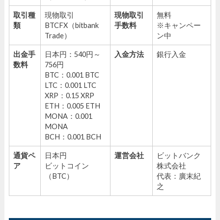
取引種
現物取引
現物取引
無料
類
BTCFX（bitbank
手数料
※キャンペー
Trade）
ン中
出金手
日本円：540円～
入金方法
銀行入金
数料
756円
BTC：0.001 BTC
LTC：0.001 LTC
XRP：0.15 XRP
ETH：0.005 ETH
MONA：0.001
MONA
BCH：0.001 BCH
通貨ペ
日本円
運営会社
ビットバンク
ア
ビットコイン
株式会社
（BTC）
代表：廣末紀
之