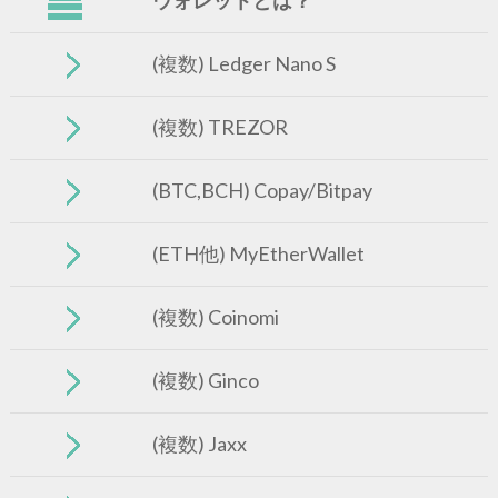
ウォレットとは？
(複数) Ledger Nano S
(複数) TREZOR
(BTC,BCH) Copay/Bitpay
(ETH他) MyEtherWallet
(複数) Coinomi
(複数) Ginco
(複数) Jaxx