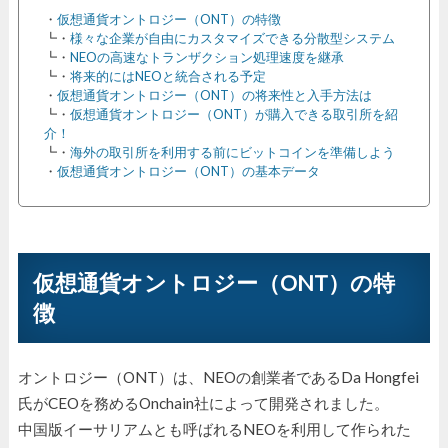
・
仮想通貨オントロジー（ONT）の特徴
┗・
様々な企業が自由にカスタマイズできる分散型システム
┗・
NEOの高速なトランザクション処理速度を継承
┗・
将来的にはNEOと統合される予定
・
仮想通貨オントロジー（ONT）の将来性と入手方法は
┗・
仮想通貨オントロジー（ONT）が購入できる取引所を紹
介！
┗・
海外の取引所を利用する前にビットコインを準備しよう
・
仮想通貨オントロジー（ONT）の基本データ
仮想通貨オントロジー（ONT）の特
徴
オントロジー（ONT）は、NEOの創業者であるDa Hongfei
氏がCEOを務めるOnchain社によって開発されました。
中国版イーサリアムとも呼ばれるNEOを利用して作られた