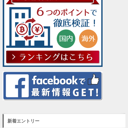
新着エントリー