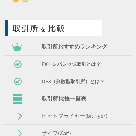
取引所おすすめランキング
FX・レバレッジ取引とは？
DEX（分散型取引所）とは？
取引所 比較一覧表
ビットフライヤー(bitFlyer)
ザイフ(Zaif)