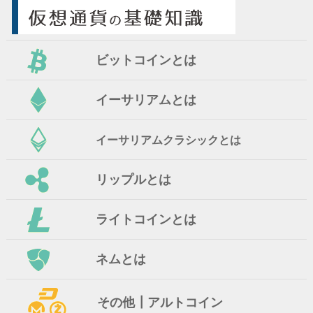
ビットコインとは
イーサリアムとは
イーサリアムクラシックとは
リップルとは
ライトコインとは
ネムとは
その他┃アルトコイン