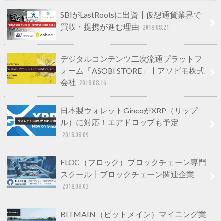
SBIがLastRootsに出資┃仮想通貨業界で
買収・提携が進む理由
2018.08.21
デジタルコンテンツ二次流通プラットフ
ォーム「ASOBI STORE」┃アソビモ株式
会社
2018.08.16
日本製ウォレットGincoがXRP（リップ
ル）に対応！エアドロップも予定
2018.08.09
FLOC（フロック）ブロックチェーン専門
スクール┃ブロックチェーン関連企業
2018.08.03
BITMAIN（ビットメイン）マイニング業