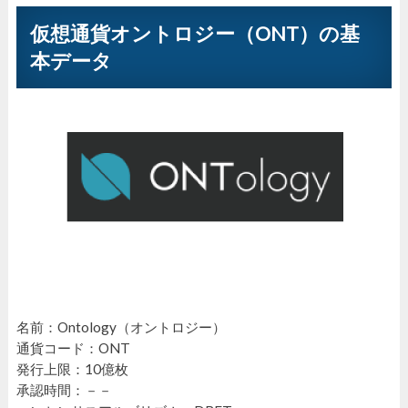
仮想通貨オントロジー（ONT）の基
本データ
名前：Ontology（オントロジー）
通貨コード：ONT
発行上限：10億枚
承認時間：－－