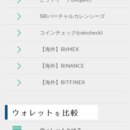
SBIバーチャルカレンシーズ
コインチェック(coincheck)
【海外】BitMEX
【海外】BINANCE
【海外】BITFINEX