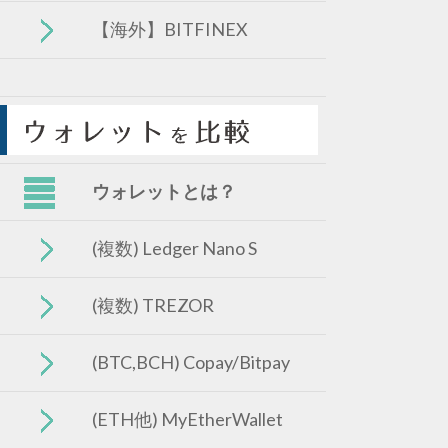
【海外】BITFINEX
ウォレットとは？
(複数) Ledger Nano S
(複数) TREZOR
(BTC,BCH) Copay/Bitpay
(ETH他) MyEtherWallet