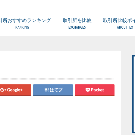
引所おすすめランキング
取引所を比較
取引所比較ポ
RANKING
EXCHANGES
ABOUT_EX
取引所 比較一覧表
ビットフライヤー
コインエクスチェンジ
ザイフ
ビットバンク
DMM Bitcoin
ビットポイント
GMOコイン
ビットトレード
BTC BOX
みんなのBitcoin
フィスコ仮想通貨取引所
ビットゲート
SBIバーチャルカレンシーズ
コインチェック
（海外）BitMEX
（海外）BITFINEX
（海外）BINANCE
（海外）KuCoin
FX・レバレッジ取
DEX（分散型取引
比較するときの5
口座開設の時の注
取引所の手数料に
取引所のセキュリ
欲しい通貨が取り
金融庁への登録業
日本国内と海外の
Google+
はてブ
Pocket