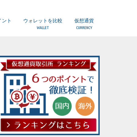
イント
ウォレットを比較
仮想通貨
WALLET
CURRENCY
引とは？
所）とは？
つのポイント
意点
ついて
ティは？
扱っていない場合
者とは？
取引所の違い
ウォレット 比較一覧表
(複数) Ledger Nano S【Hard】
(複数) TREZOR【Hard】
(BTC/BCH) Copay/Bitpay【Local】
(ETH他) MyEtherWallet【Local】
(複数) Coinomi【Local】
(複数)Ginco【Local】
(複数) Jaxx【Local】
(BTC) Bitcoin Core【Local】
(ETH) Mist【Local】
(LTC) Litecoin wallet【Local】
(LSK)Lisk Nano【Local】
(XRP) Toast Wallet【Local】
(XRP) Gatehub【Web】
(XEM) NEM Wallet【Local】
ERC20トークンの保管は？
ビットコイン（BTC）
アルトコインとは
ビットコインキャッシュ（BCH）
イーサリアム（ETH）
イーサリアムクラシック（ETC）
ライトコイン（LTC）
リップル（XRP）
ネム（XEM）
モナコイン（MONA）
ジーキャッシュ(ZEC)
ダッシュ（DASH）
モネロ(XMR)
リスク(LSK)
オーガー(REP)
ファクトム(FCT)
ネオ（NEO）
ステラ/ルーメン（XLM）
ヴァートコイン（VTC）
クアンタム（QTUM）
イオス（EOS）
ストラティス（STRAT）
バージ（XVG）
トロン（TRX）
テザー（USDT）
カルダノ・エイダコイン（ADA）
ヴィチェーン（VEN）
アイオータ（IOTA）
オミセゴー（OMG）
ウェーブス（WAVES）
ゴーレム（GNT）
バイナンスコイン（BNB）
ジリカ（ZIL）
アイコン（ICX）
オントロジー（ONT）