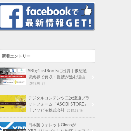
新着エントリー
SBIがLastRootsに出資┃仮想通
貨業界で買収・提携が進む理由
2018.08.21
デジタルコンテンツ二次流通プラ
ットフォーム「ASOBI STORE」
┃アソビモ株式会社
2018.08.16
日本製ウォレットGincoが
XRP（リップル）に対応！エアド