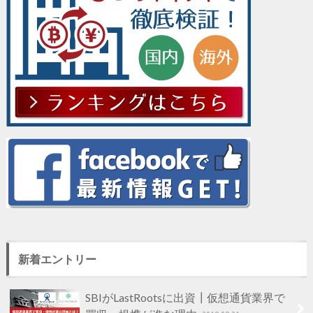
新着エントリー
SBIがLastRootsに出資┃仮想通貨業界で