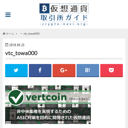
ホーム
vtc_towa000
2018.04.23
vtc_towa000