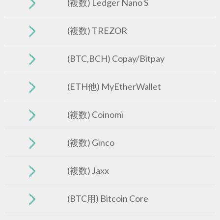
(複数) Ledger Nano S
(複数) TREZOR
(BTC,BCH) Copay/Bitpay
(ETH他) MyEtherWallet
(複数) Coinomi
(複数) Ginco
(複数) Jaxx
(BTC用) Bitcoin Core