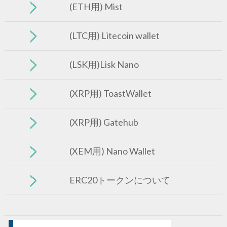
(ETH用) Mist
(LTC用) Litecoin wallet
(LSK用)Lisk Nano
(XRP用) ToastWallet
(XRP用) Gatehub
(XEM用) Nano Wallet
ERC20トークンについて