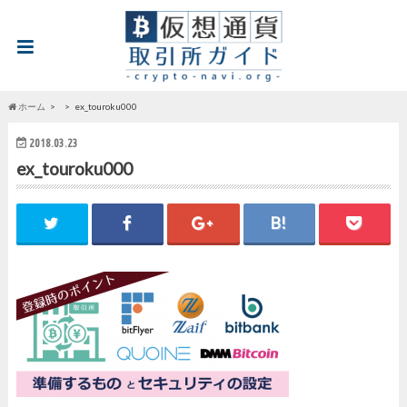
ホーム
ex_touroku000
2018.03.23
ex_touroku000