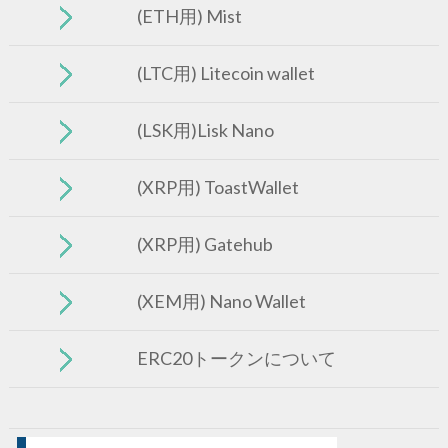
(ETH用) Mist
(LTC用) Litecoin wallet
(LSK用)Lisk Nano
(XRP用) ToastWallet
(XRP用) Gatehub
(XEM用) Nano Wallet
ERC20トークンについて