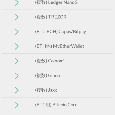
(複数) Ledger Nano S
(複数) TREZOR
(BTC,BCH) Copay/Bitpay
(ETH他) MyEtherWallet
(複数) Coinomi
(複数) Ginco
(複数) Jaxx
(BTC用) Bitcoin Core