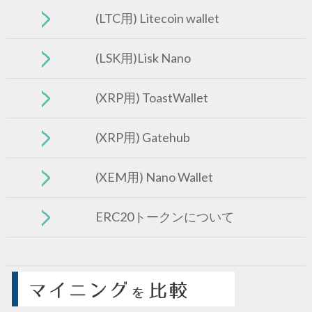
(LTC用) Litecoin wallet
(LSK用)Lisk Nano
(XRP用) ToastWallet
(XRP用) Gatehub
(XEM用) Nano Wallet
ERC20トークンについて