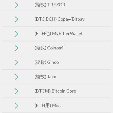
(複数) TREZOR
(BTC,BCH) Copay/Bitpay
(ETH他) MyEtherWallet
(複数) Coinomi
(複数) Ginco
(複数) Jaxx
(BTC用) Bitcoin Core
(ETH用) Mist