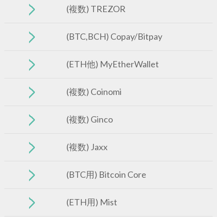
(複数) TREZOR
(BTC,BCH) Copay/Bitpay
(ETH他) MyEtherWallet
(複数) Coinomi
(複数) Ginco
(複数) Jaxx
(BTC用) Bitcoin Core
(ETH用) Mist