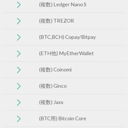
(複数) Ledger Nano S
(複数) TREZOR
(BTC,BCH) Copay/Bitpay
(ETH他) MyEtherWallet
(複数) Coinomi
(複数) Ginco
(複数) Jaxx
(BTC用) Bitcoin Core