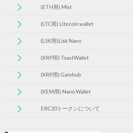
(ETH用) Mist
(LTC用) Litecoin wallet
(LSK用)Lisk Nano
(XRP用) ToastWallet
(XRP用) Gatehub
(XEM用) Nano Wallet
ERC20トークンについて