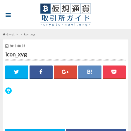
ホーム
icon_xvg
2018.08.07
icon_xvg