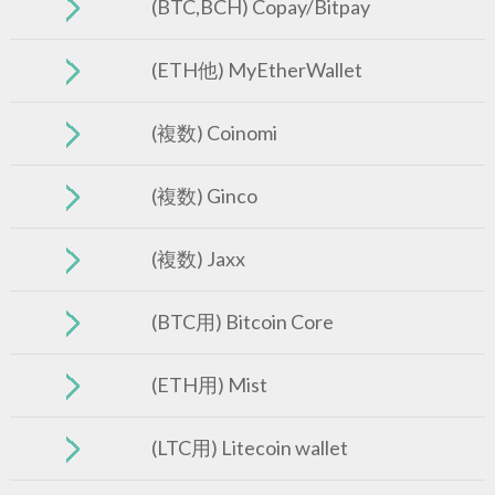
(BTC,BCH) Copay/Bitpay
(ETH他) MyEtherWallet
(複数) Coinomi
(複数) Ginco
(複数) Jaxx
(BTC用) Bitcoin Core
(ETH用) Mist
(LTC用) Litecoin wallet