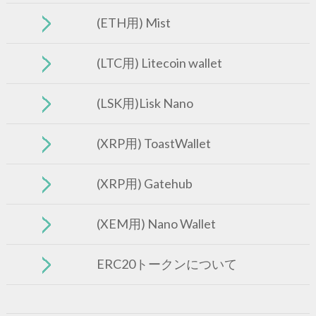
(ETH用) Mist
(LTC用) Litecoin wallet
(LSK用)Lisk Nano
(XRP用) ToastWallet
(XRP用) Gatehub
(XEM用) Nano Wallet
ERC20トークンについて