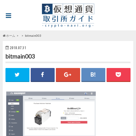
ホーム
bitmain003
2018.07.31
bitmain003