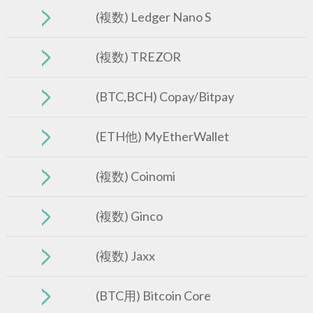
(複数) Ledger Nano S
(複数) TREZOR
(BTC,BCH) Copay/Bitpay
(ETH他) MyEtherWallet
(複数) Coinomi
(複数) Ginco
(複数) Jaxx
(BTC用) Bitcoin Core