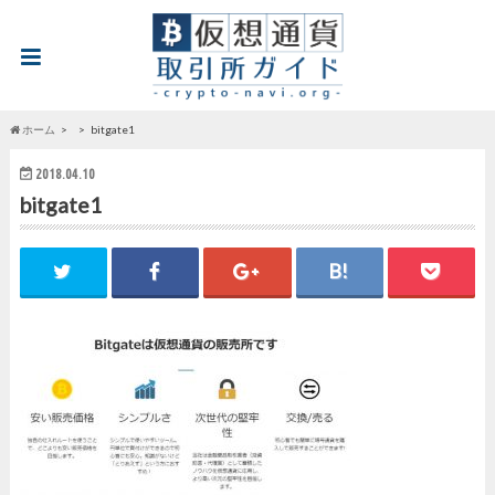
ホーム
bitgate1
2018.04.10
bitgate1