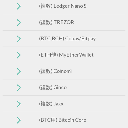
(複数) Ledger Nano S
(複数) TREZOR
(BTC,BCH) Copay/Bitpay
(ETH他) MyEtherWallet
(複数) Coinomi
(複数) Ginco
(複数) Jaxx
(BTC用) Bitcoin Core