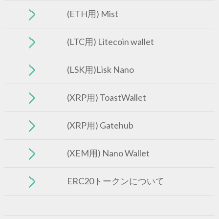
(ETH用) Mist
(LTC用) Litecoin wallet
(LSK用)Lisk Nano
(XRP用) ToastWallet
(XRP用) Gatehub
(XEM用) Nano Wallet
ERC20トークンについて