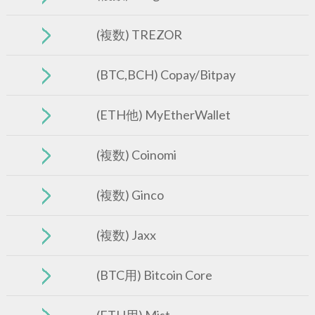
(複数) TREZOR
(BTC,BCH) Copay/Bitpay
(ETH他) MyEtherWallet
(複数) Coinomi
(複数) Ginco
(複数) Jaxx
(BTC用) Bitcoin Core
(ETH用) Mist