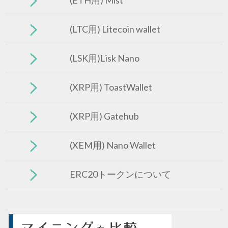
(LTC用) Litecoin wallet
(LSK用)Lisk Nano
(XRP用) ToastWallet
(XRP用) Gatehub
(XEM用) Nano Wallet
ERC20トークンについて