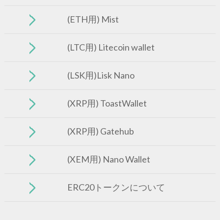
(ETH用) Mist
(LTC用) Litecoin wallet
(LSK用)Lisk Nano
(XRP用) ToastWallet
(XRP用) Gatehub
(XEM用) Nano Wallet
ERC20トークンについて