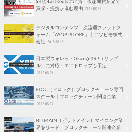
SBIがLastRootsに出資┃仮想通貨業界で
買収・提携が進む理由
2018.08.21
デジタルコンテンツ二次流通プラットフ
ォーム「ASOBI STORE」┃アソビモ株式
会社
2018.08.16
日本製ウォレットGincoがXRP（リップ
ル）に対応！エアドロップも予定
2018.08.09
FLOC（フロック）ブロックチェーン専門
スクール┃ブロックチェーン関連企業
2018.08.03
BITMAIN（ビットメイン）マイニング業
界をリード┃ブロックチェーン関連企業