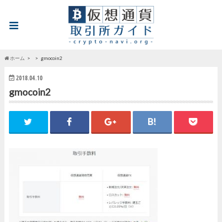
ホーム
gmocoin2
2018.04.10
gmocoin2