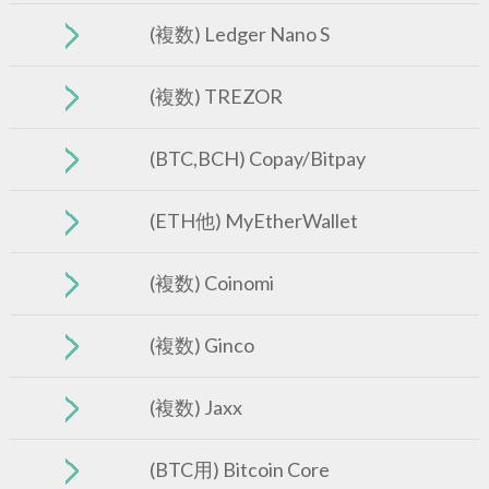
(複数) Ledger Nano S
(複数) TREZOR
(BTC,BCH) Copay/Bitpay
(ETH他) MyEtherWallet
(複数) Coinomi
(複数) Ginco
(複数) Jaxx
(BTC用) Bitcoin Core