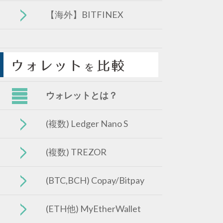
【海外】BITFINEX
ウォレットとは？
(複数) Ledger Nano S
(複数) TREZOR
(BTC,BCH) Copay/Bitpay
(ETH他) MyEtherWallet