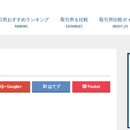
引所おすすめランキング
取引所を比較
取引所比較ポ
RANKING
EXCHANGES
ABOUT_EX
取引所 比較一覧表
ビットフライヤー
コインエクスチェンジ
ザイフ
ビットバンク
DMM Bitcoin
ビットポイント
GMOコイン
ビットトレード
BTC BOX
みんなのBitcoin
フィスコ仮想通貨取引所
ビットゲート
SBIバーチャルカレンシーズ
コインチェック
（海外）BitMEX
（海外）BITFINEX
（海外）BINANCE
（海外）KuCoin
FX・レバレッジ取
DEX（分散型取引
比較するときの5
口座開設の時の注
取引所の手数料に
取引所のセキュリ
欲しい通貨が取り
金融庁への登録業
日本国内と海外の
Google+
はてブ
Pocket