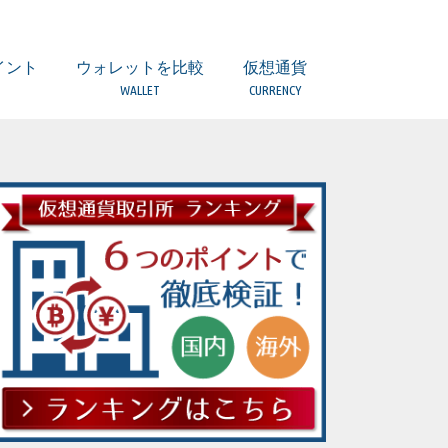
イント
ウォレットを比較
仮想通貨
WALLET
CURRENCY
引とは？
所）とは？
つのポイント
意点
ついて
ティは？
扱っていない場合
者とは？
取引所の違い
ウォレット 比較一覧表
(複数) Ledger Nano S【Hard】
(複数) TREZOR【Hard】
(BTC/BCH) Copay/Bitpay【Local】
(ETH他) MyEtherWallet【Local】
(複数) Coinomi【Local】
(複数)Ginco【Local】
(複数) Jaxx【Local】
(BTC) Bitcoin Core【Local】
(ETH) Mist【Local】
(LTC) Litecoin wallet【Local】
(LSK)Lisk Nano【Local】
(XRP) Toast Wallet【Local】
(XRP) Gatehub【Web】
(XEM) NEM Wallet【Local】
ERC20トークンの保管は？
ビットコイン（BTC）
アルトコインとは
ビットコインキャッシュ（BCH）
イーサリアム（ETH）
イーサリアムクラシック（ETC）
ライトコイン（LTC）
リップル（XRP）
ネム（XEM）
モナコイン（MONA）
ジーキャッシュ(ZEC)
ダッシュ（DASH）
モネロ(XMR)
リスク(LSK)
オーガー(REP)
ファクトム(FCT)
ネオ（NEO）
ステラ/ルーメン（XLM）
ヴァートコイン（VTC）
クアンタム（QTUM）
イオス（EOS）
ストラティス（STRAT）
バージ（XVG）
トロン（TRX）
テザー（USDT）
カルダノ・エイダコイン（ADA）
ヴィチェーン（VEN）
アイオータ（IOTA）
オミセゴー（OMG）
ウェーブス（WAVES）
ゴーレム（GNT）
バイナンスコイン（BNB）
ジリカ（ZIL）
アイコン（ICX）
オントロジー（ONT）