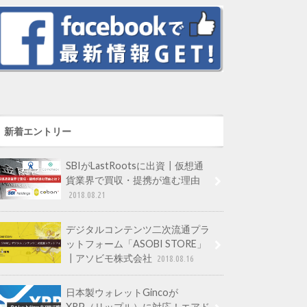
新着エントリー
SBIがLastRootsに出資┃仮想通
貨業界で買収・提携が進む理由
2018.08.21
デジタルコンテンツ二次流通プラ
ットフォーム「ASOBI STORE」
┃アソビモ株式会社
2018.08.16
日本製ウォレットGincoが
XRP（リップル）に対応！エアド