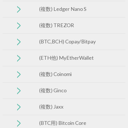
(複数) Ledger Nano S
(複数) TREZOR
(BTC,BCH) Copay/Bitpay
(ETH他) MyEtherWallet
(複数) Coinomi
(複数) Ginco
(複数) Jaxx
(BTC用) Bitcoin Core