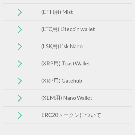
(ETH用) Mist
(LTC用) Litecoin wallet
(LSK用)Lisk Nano
(XRP用) ToastWallet
(XRP用) Gatehub
(XEM用) Nano Wallet
ERC20トークンについて