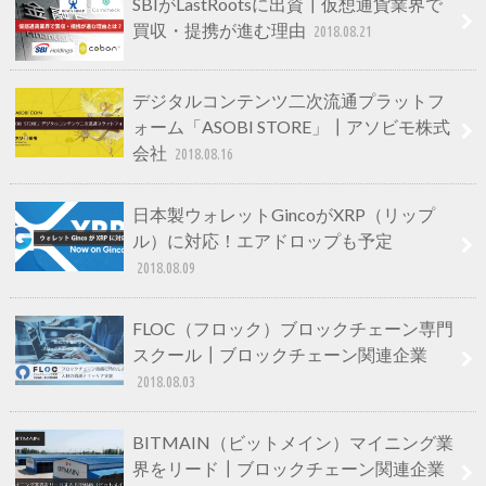
SBIがLastRootsに出資┃仮想通貨業界で
買収・提携が進む理由
2018.08.21
デジタルコンテンツ二次流通プラットフ
ォーム「ASOBI STORE」┃アソビモ株式
会社
2018.08.16
日本製ウォレットGincoがXRP（リップ
ル）に対応！エアドロップも予定
2018.08.09
FLOC（フロック）ブロックチェーン専門
スクール┃ブロックチェーン関連企業
2018.08.03
BITMAIN（ビットメイン）マイニング業
界をリード┃ブロックチェーン関連企業