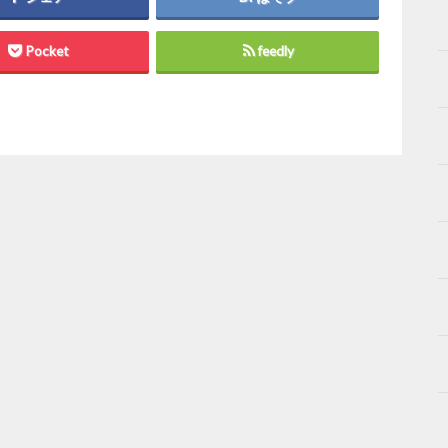
Pocket
feedly