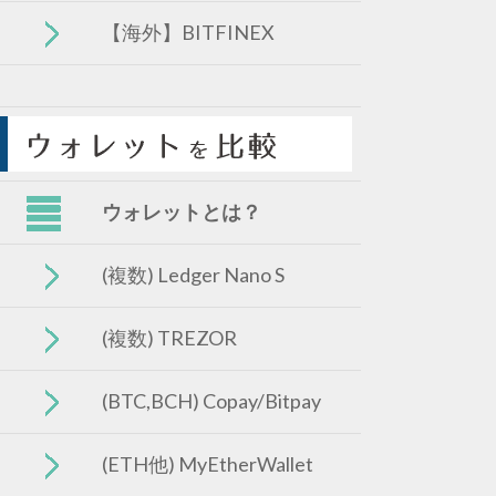
【海外】BITFINEX
ウォレットとは？
(複数) Ledger Nano S
(複数) TREZOR
(BTC,BCH) Copay/Bitpay
(ETH他) MyEtherWallet