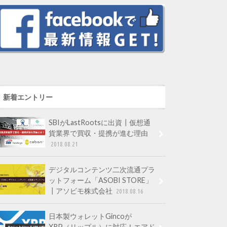
新着エントリー
SBIがLastRootsに出資┃仮想通
貨業界で買収・提携が進む理由
2018.08.21
デジタルコンテンツ二次流通プラ
ットフォーム「ASOBI STORE」
┃アソビモ株式会社
2018.08.16
日本製ウォレットGincoが
XRP（リップル）に対応！エアド