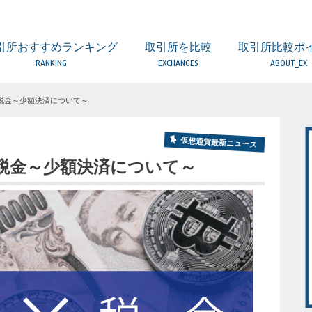
引所おすすめランキング
取引所を比較
取引所比較ポ
RANKING
EXCHANGES
ABOUT_EX
取引所 比較一覧表
ビットフライヤー
コインエクスチェンジ
ザイフ
ビットバンク
DMM Bitcoin
ビットポイント
GMOコイン
ビットトレード
BTC BOX
みんなのBitcoin
フィスコ仮想通貨取引所
ビットゲート
SBIバーチャルカレンシーズ
コインチェック
（海外）BitMEX
（海外）BITFINEX
（海外）BINANCE
（海外）KuCoin
FX・レバレッジ取
DEX（分散型取引
比較するときの5
口座開設の時の注
取引所の手数料に
取引所のセキュリ
欲しい通貨が取り
金融庁への登録業
日本国内と海外の
税金～少額決済について～
仮想通貨最新ニュース
税金～少額決済について～