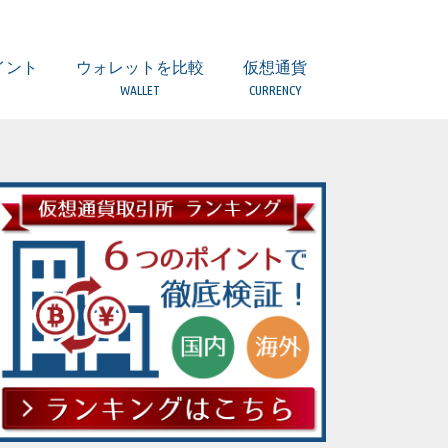
イント
ウォレットを比較
仮想通貨
WALLET
CURRENCY
引とは？
所）とは？
つのポイント
意点
ついて
ティは？
扱っていない場合
者とは？
取引所の違い
ウォレット 比較一覧表
(複数) Ledger Nano S【Hard】
(複数) TREZOR【Hard】
(BTC/BCH) Copay/Bitpay【Local】
(ETH他) MyEtherWallet【Local】
(複数) Coinomi【Local】
(複数)Ginco【Local】
(複数) Jaxx【Local】
(BTC) Bitcoin Core【Local】
(ETH) Mist【Local】
(LTC) Litecoin wallet【Local】
(LSK)Lisk Nano【Local】
(XRP) Toast Wallet【Local】
(XRP) Gatehub【Web】
(XEM) NEM Wallet【Local】
ERC20トークンの保管は？
ビットコイン（BTC）
アルトコインとは
ビットコインキャッシュ（BCH）
イーサリアム（ETH）
イーサリアムクラシック（ETC）
ライトコイン（LTC）
リップル（XRP）
ネム（XEM）
モナコイン（MONA）
ジーキャッシュ(ZEC)
ダッシュ（DASH）
モネロ(XMR)
リスク(LSK)
オーガー(REP)
ファクトム(FCT)
ネオ（NEO）
ステラ/ルーメン（XLM）
ヴァートコイン（VTC）
クアンタム（QTUM）
イオス（EOS）
ストラティス（STRAT）
バージ（XVG）
トロン（TRX）
テザー（USDT）
カルダノ・エイダコイン（ADA）
ヴィチェーン（VEN）
アイオータ（IOTA）
オミセゴー（OMG）
ウェーブス（WAVES）
ゴーレム（GNT）
バイナンスコイン（BNB）
ジリカ（ZIL）
アイコン（ICX）
オントロジー（ONT）