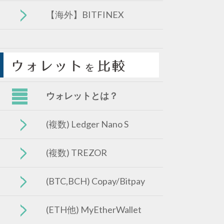
【海外】BITFINEX
ウォレットとは？
(複数) Ledger Nano S
(複数) TREZOR
(BTC,BCH) Copay/Bitpay
(ETH他) MyEtherWallet