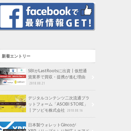
新着エントリー
SBIがLastRootsに出資┃仮想通
貨業界で買収・提携が進む理由
2018.08.21
デジタルコンテンツ二次流通プラ
ットフォーム「ASOBI STORE」
┃アソビモ株式会社
2018.08.16
日本製ウォレットGincoが
XRP（リップル）に対応！エアド