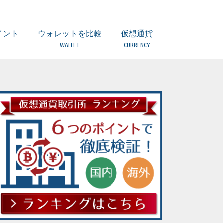
イント
ウォレットを比較
仮想通貨
WALLET
CURRENCY
引とは？
所）とは？
つのポイント
意点
ついて
ティは？
扱っていない場合
者とは？
取引所の違い
ウォレット 比較一覧表
(複数) Ledger Nano S【Hard】
(複数) TREZOR【Hard】
(BTC/BCH) Copay/Bitpay【Local】
(ETH他) MyEtherWallet【Local】
(複数) Coinomi【Local】
(複数)Ginco【Local】
(複数) Jaxx【Local】
(BTC) Bitcoin Core【Local】
(ETH) Mist【Local】
(LTC) Litecoin wallet【Local】
(LSK)Lisk Nano【Local】
(XRP) Toast Wallet【Local】
(XRP) Gatehub【Web】
(XEM) NEM Wallet【Local】
ERC20トークンの保管は？
ビットコイン（BTC）
アルトコインとは
ビットコインキャッシュ（BCH）
イーサリアム（ETH）
イーサリアムクラシック（ETC）
ライトコイン（LTC）
リップル（XRP）
ネム（XEM）
モナコイン（MONA）
ジーキャッシュ(ZEC)
ダッシュ（DASH）
モネロ(XMR)
リスク(LSK)
オーガー(REP)
ファクトム(FCT)
ネオ（NEO）
ステラ/ルーメン（XLM）
ヴァートコイン（VTC）
クアンタム（QTUM）
イオス（EOS）
ストラティス（STRAT）
バージ（XVG）
トロン（TRX）
テザー（USDT）
カルダノ・エイダコイン（ADA）
ヴィチェーン（VEN）
アイオータ（IOTA）
オミセゴー（OMG）
ウェーブス（WAVES）
ゴーレム（GNT）
バイナンスコイン（BNB）
ジリカ（ZIL）
アイコン（ICX）
オントロジー（ONT）