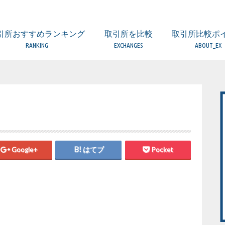
引所おすすめランキング
取引所を比較
取引所比較ポ
RANKING
EXCHANGES
ABOUT_EX
取引所 比較一覧表
ビットフライヤー
コインエクスチェンジ
ザイフ
ビットバンク
DMM Bitcoin
ビットポイント
GMOコイン
ビットトレード
BTC BOX
みんなのBitcoin
フィスコ仮想通貨取引所
ビットゲート
SBIバーチャルカレンシーズ
コインチェック
（海外）BitMEX
（海外）BITFINEX
（海外）BINANCE
（海外）KuCoin
FX・レバレッジ取
DEX（分散型取引
比較するときの5
口座開設の時の注
取引所の手数料に
取引所のセキュリ
欲しい通貨が取り
金融庁への登録業
日本国内と海外の
Google+
はてブ
Pocket