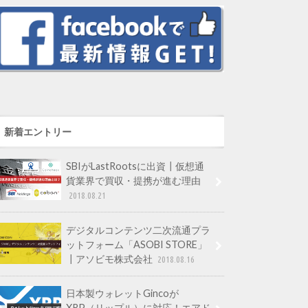
新着エントリー
SBIがLastRootsに出資┃仮想通
貨業界で買収・提携が進む理由
2018.08.21
デジタルコンテンツ二次流通プラ
ットフォーム「ASOBI STORE」
┃アソビモ株式会社
2018.08.16
日本製ウォレットGincoが
XRP（リップル）に対応！エアド