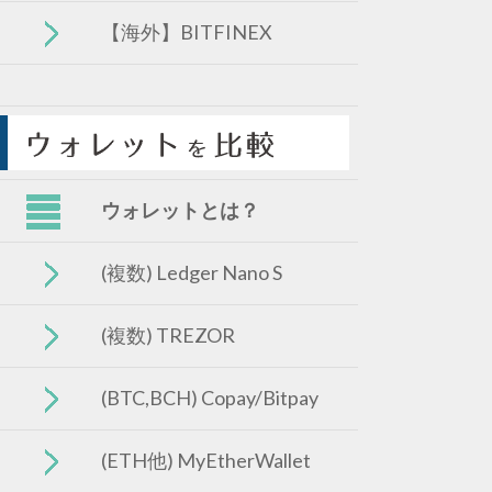
【海外】BITFINEX
ウォレットとは？
(複数) Ledger Nano S
(複数) TREZOR
(BTC,BCH) Copay/Bitpay
(ETH他) MyEtherWallet