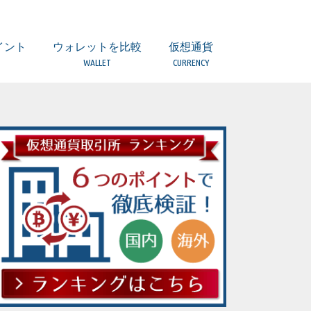
イント
ウォレットを比較
仮想通貨
WALLET
CURRENCY
引とは？
所）とは？
つのポイント
意点
ついて
ティは？
扱っていない場合
者とは？
取引所の違い
ウォレット 比較一覧表
(複数) Ledger Nano S【Hard】
(複数) TREZOR【Hard】
(BTC/BCH) Copay/Bitpay【Local】
(ETH他) MyEtherWallet【Local】
(複数) Coinomi【Local】
(複数)Ginco【Local】
(複数) Jaxx【Local】
(BTC) Bitcoin Core【Local】
(ETH) Mist【Local】
(LTC) Litecoin wallet【Local】
(LSK)Lisk Nano【Local】
(XRP) Toast Wallet【Local】
(XRP) Gatehub【Web】
(XEM) NEM Wallet【Local】
ERC20トークンの保管は？
ビットコイン（BTC）
アルトコインとは
ビットコインキャッシュ（BCH）
イーサリアム（ETH）
イーサリアムクラシック（ETC）
ライトコイン（LTC）
リップル（XRP）
ネム（XEM）
モナコイン（MONA）
ジーキャッシュ(ZEC)
ダッシュ（DASH）
モネロ(XMR)
リスク(LSK)
オーガー(REP)
ファクトム(FCT)
ネオ（NEO）
ステラ/ルーメン（XLM）
ヴァートコイン（VTC）
クアンタム（QTUM）
イオス（EOS）
ストラティス（STRAT）
バージ（XVG）
トロン（TRX）
テザー（USDT）
カルダノ・エイダコイン（ADA）
ヴィチェーン（VEN）
アイオータ（IOTA）
オミセゴー（OMG）
ウェーブス（WAVES）
ゴーレム（GNT）
バイナンスコイン（BNB）
ジリカ（ZIL）
アイコン（ICX）
オントロジー（ONT）