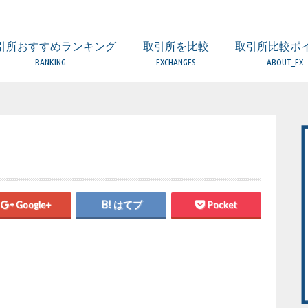
引所おすすめランキング
取引所を比較
取引所比較ポ
RANKING
EXCHANGES
ABOUT_EX
取引所 比較一覧表
ビットフライヤー
コインエクスチェンジ
ザイフ
ビットバンク
DMM Bitcoin
ビットポイント
GMOコイン
ビットトレード
BTC BOX
みんなのBitcoin
フィスコ仮想通貨取引所
ビットゲート
SBIバーチャルカレンシーズ
コインチェック
（海外）BitMEX
（海外）BITFINEX
（海外）BINANCE
（海外）KuCoin
FX・レバレッジ取
DEX（分散型取引
比較するときの5
口座開設の時の注
取引所の手数料に
取引所のセキュリ
欲しい通貨が取り
金融庁への登録業
日本国内と海外の
Google+
はてブ
Pocket