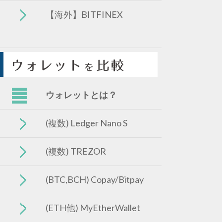
【海外】BITFINEX
ウォレットとは？
(複数) Ledger Nano S
(複数) TREZOR
(BTC,BCH) Copay/Bitpay
(ETH他) MyEtherWallet