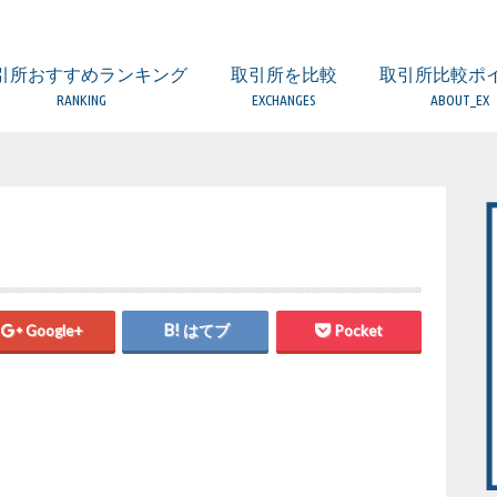
引所おすすめランキング
取引所を比較
取引所比較ポ
RANKING
EXCHANGES
ABOUT_EX
取引所 比較一覧表
ビットフライヤー
コインエクスチェンジ
ザイフ
ビットバンク
DMM Bitcoin
ビットポイント
GMOコイン
ビットトレード
BTC BOX
みんなのBitcoin
フィスコ仮想通貨取引所
ビットゲート
SBIバーチャルカレンシーズ
コインチェック
（海外）BitMEX
（海外）BITFINEX
（海外）BINANCE
（海外）KuCoin
FX・レバレッジ取
DEX（分散型取引
比較するときの5
口座開設の時の注
取引所の手数料に
取引所のセキュリ
欲しい通貨が取り
金融庁への登録業
日本国内と海外の
Google+
はてブ
Pocket