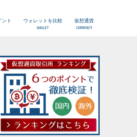
イント
ウォレットを比較
仮想通貨
WALLET
CURRENCY
引とは？
所）とは？
つのポイント
意点
ついて
ティは？
扱っていない場合
者とは？
取引所の違い
ウォレット 比較一覧表
(複数) Ledger Nano S【Hard】
(複数) TREZOR【Hard】
(BTC/BCH) Copay/Bitpay【Local】
(ETH他) MyEtherWallet【Local】
(複数) Coinomi【Local】
(複数)Ginco【Local】
(複数) Jaxx【Local】
(BTC) Bitcoin Core【Local】
(ETH) Mist【Local】
(LTC) Litecoin wallet【Local】
(LSK)Lisk Nano【Local】
(XRP) Toast Wallet【Local】
(XRP) Gatehub【Web】
(XEM) NEM Wallet【Local】
ERC20トークンの保管は？
ビットコイン（BTC）
アルトコインとは
ビットコインキャッシュ（BCH）
イーサリアム（ETH）
イーサリアムクラシック（ETC）
ライトコイン（LTC）
リップル（XRP）
ネム（XEM）
モナコイン（MONA）
ジーキャッシュ(ZEC)
ダッシュ（DASH）
モネロ(XMR)
リスク(LSK)
オーガー(REP)
ファクトム(FCT)
ネオ（NEO）
ステラ/ルーメン（XLM）
ヴァートコイン（VTC）
クアンタム（QTUM）
イオス（EOS）
ストラティス（STRAT）
バージ（XVG）
トロン（TRX）
テザー（USDT）
カルダノ・エイダコイン（ADA）
ヴィチェーン（VEN）
アイオータ（IOTA）
オミセゴー（OMG）
ウェーブス（WAVES）
ゴーレム（GNT）
バイナンスコイン（BNB）
ジリカ（ZIL）
アイコン（ICX）
オントロジー（ONT）