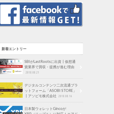
新着エントリー
SBIがLastRootsに出資┃仮想通
貨業界で買収・提携が進む理由
2018.08.21
デジタルコンテンツ二次流通プラ
ットフォーム「ASOBI STORE」
┃アソビモ株式会社
2018.08.16
日本製ウォレットGincoが
XRP（リップル）に対応！エアド