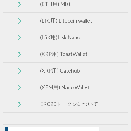
(ETH用) Mist
(LTC用) Litecoin wallet
(LSK用)Lisk Nano
(XRP用) ToastWallet
(XRP用) Gatehub
(XEM用) Nano Wallet
ERC20トークンについて