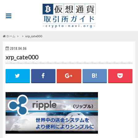
ホーム
xrp_cate000
2018.04.06
xrp_cate000