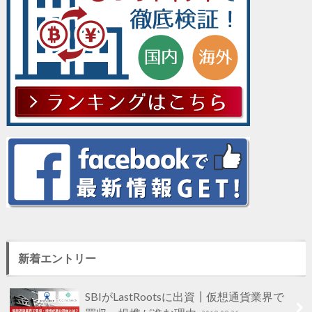
新着エントリー
SBIがLastRootsに出資┃仮想通貨業界で