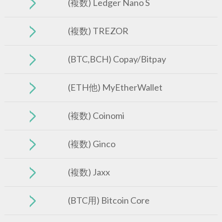
(複数) Ledger Nano S
(複数) TREZOR
(BTC,BCH) Copay/Bitpay
(ETH他) MyEtherWallet
(複数) Coinomi
(複数) Ginco
(複数) Jaxx
(BTC用) Bitcoin Core